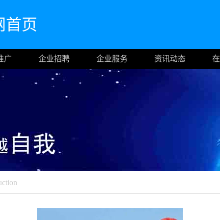
官网首页
推广
企业招聘
企业服务
资讯动态
在
uction