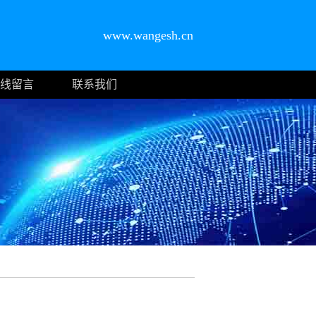
www.wangesh.cn
线留言
联系我们